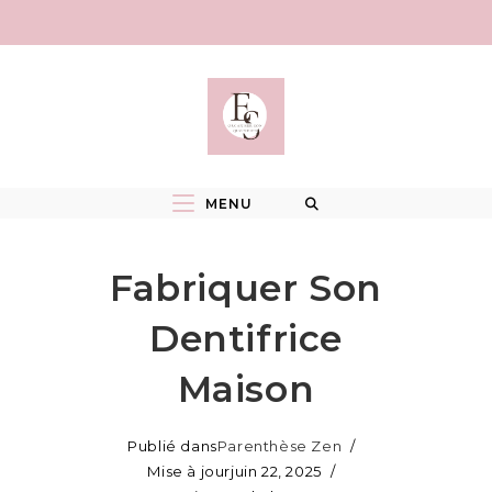
Skip
to
content
MENU
Fabriquer Son
Dentifrice
Maison
Publié dans
Parenthèse Zen
Mise à jour
juin 22, 2025