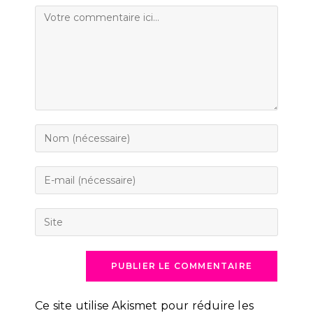
Comment
Enter
your
name
Enter
or
your
username
email
Saisir
to
address
l’URL
comment
to
de
comment
votre
site
(facultatif)
Ce site utilise Akismet pour réduire les