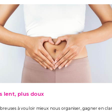
 lent, plus doux
euses à vouloir mieux nous organiser, gagner en clar