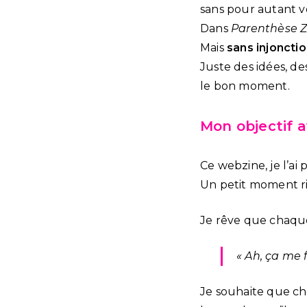
sans pour autant v
Dans
Parenthèse 
Mais
sans injoncti
Juste des idées, des
le bon moment.
Mon objectif 
Ce webzine, je l’a
Un petit moment ri
Je rêve que chaque 
« Ah, ça me f
Je souhaite que 