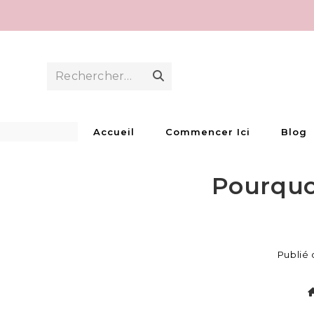
Skip
to
content
Rechercher…
Envoyer
la
recherche
Accueil
Commencer Ici
Blog
Pourquo
Publié 