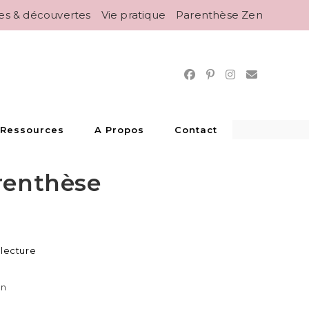
es & découvertes
Vie pratique
Parenthèse Zen
 Ressources
A Propos
Contact
renthèse
 lecture
en