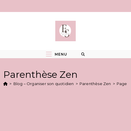
Skip
to
content
MENU
Parenthèse Zen
>
Blog – Organiser son quotidien
>
Parenthèse Zen
>
Page 4