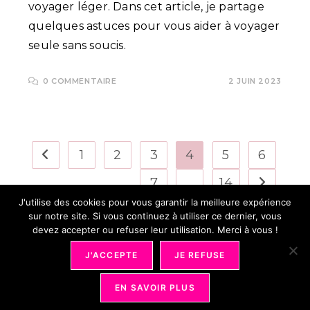
voyager léger. Dans cet article, je partage
quelques astuces pour vous aider à voyager
seule sans soucis.
0 COMMENTAIRE
2 JUIN 2023
1
2
3
4
5
6
Go to the previous page
7
…
14
Aller à la
J'utilise des cookies pour vous garantir la meilleure expérience
sur notre site. Si vous continuez à utiliser ce dernier, vous
devez accepter ou refuser leur utilisation. Merci à vous !
J'ACCEPTE
JE REFUSE
Mentions Légales
Conditions Générales De Vente
Déontologie
Partenariat
Bons Plans
Plan Du Site
Revue De Presse
Ma Page Auteure
EN SAVOIR PLUS
Organiser Son Quotidien 2026 - Tous Droits Réservés