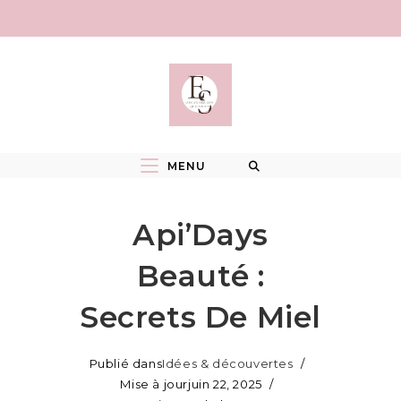
Skip
to
content
MENU
Api’Days
Beauté :
Secrets De Miel
Publié dans
Idées & découvertes
Mise à jour
juin 22, 2025