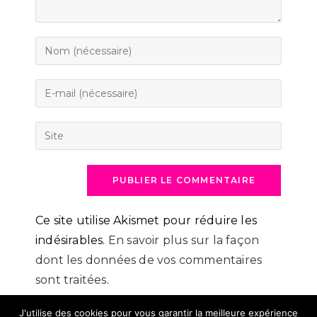
Enter
your
name
Enter
or
your
username
email
Saisir
to
address
l’URL
comment
to
de
comment
votre
site
(facultatif)
Ce site utilise Akismet pour réduire les
indésirables.
En savoir plus sur la façon
dont les données de vos commentaires
sont traitées
.
J'utilise des cookies pour vous garantir la meilleure expérience