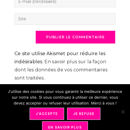
or
your
username
email
Saisir
to
address
l’URL
comment
to
de
comment
votre
site
(facultatif)
Ce site utilise Akismet pour réduire les
indésirables.
En savoir plus sur la façon
dont les données de vos commentaires
sont traitées
.
J'utilise des cookies pour vous garantir la meilleure expérience
sur notre site. Si vous continuez à utiliser ce dernier, vous
devez accepter ou refuser leur utilisation. Merci à vous !
J'ACCEPTE
JE REFUSE
Mentions Légales
Conditions Générales De Vente
Déontologie
Partenariat
Bons Plans
Plan Du Site
Revue De Presse
Ma Page Auteure
EN SAVOIR PLUS