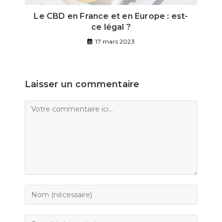
Le CBD en France et en Europe : est-
ce légal ?
17 mars 2023
Laisser un commentaire
Comment
Enter
your
name
Enter