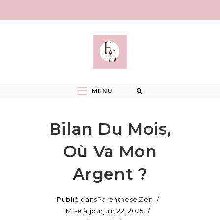
Skip
to
content
MENU
Bilan Du Mois,
Où Va Mon
Argent ?
Publié dans
Parenthèse Zen
Mise à jour
juin 22, 2025