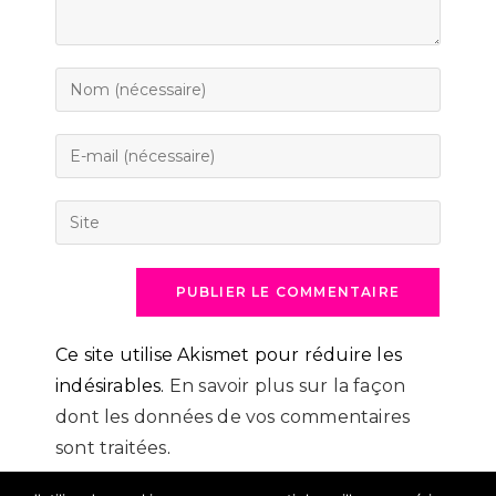
Enter
your
name
Enter
or
your
username
email
Saisir
to
address
l’URL
comment
to
de
comment
votre
site
(facultatif)
Ce site utilise Akismet pour réduire les
indésirables.
En savoir plus sur la façon
dont les données de vos commentaires
sont traitées
.