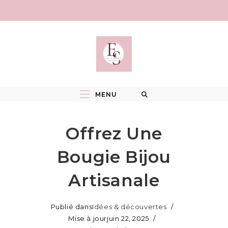
Skip
to
content
MENU
Offrez Une
Bougie Bijou
Artisanale
Publié dans
Idées & découvertes
Mise à jour
juin 22, 2025