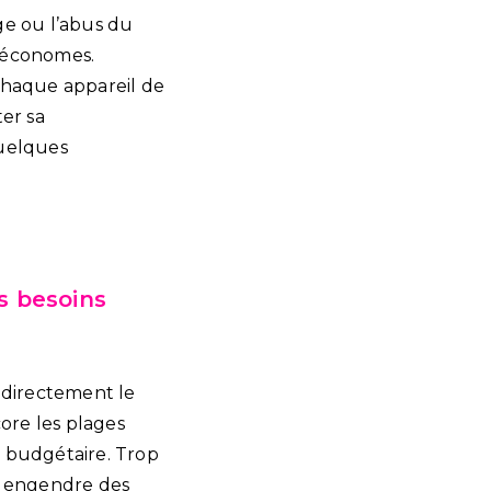
ge ou l’abus du
s économes.
 chaque appareil de
ter sa
quelques
s besoins
 directement le
core les plages
n budgétaire. Trop
ui engendre des