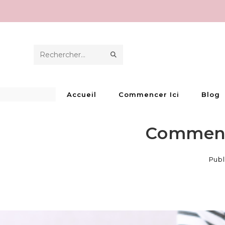
Skip
to
content
ENVOYER
Rechercher
LA
sur
RECHERCHE
ce
Accueil
Commencer Ici
Blog
site
Comment 
Publ