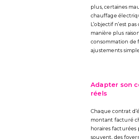
plus, certaines ma
chauffage électriq
L’objectif n’est pa
manière plus raisonn
consommation de fa
ajustements simple
Adapter son co
réels
Chaque contrat d’é
montant facturé cha
horaires facturées
souvent, des foyer