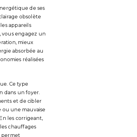
nergétique de ses
lairage obsolète
les appareils
n, vous engagez un
ration, mieux
nergie absorbée au
conomies réalisées
ue. Ce type
n dans un foyer.
ments et de cibler
ce ou une mauvaise
n les corrigeant,
les chauffages
s, permet