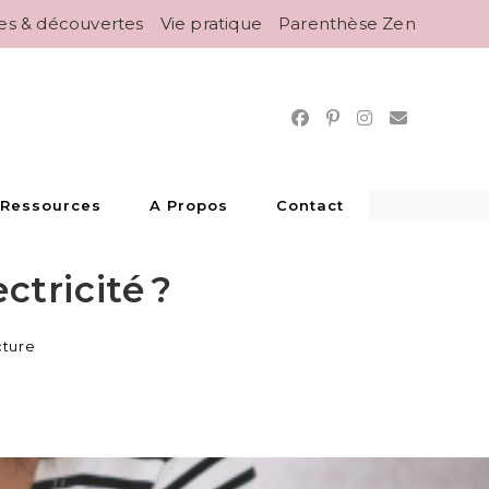
es & découvertes
Vie pratique
Parenthèse Zen
 Ressources
A Propos
Contact
tricité ?
cture