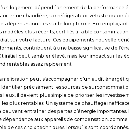
’un logement dépend fortement de la performance é
ncienne chaudière, un réfrigérateur vétuste ou un éc
s dépenses inutiles sur le long terme. En remplaçant 
s modèles plus récents, certifiés à faible consommatio
at sur votre facture. Ces équipements nouvelle géné
ormants, contribuent à une baisse significative de l’é
t initial peut sembler élevé, mais leur impact sur les é
nd rentables assez rapidement.
amélioration peut s’accompagner d’un audit énergétiq
’identifier précisément les sources de surconsommatio
 lieux, il devient plus simple de prioriser les investisse
les plus rentables. Un système de chauffage ineffica
e peuvent entraîner des pertes d’énergie importantes. E
re dépendance aux appareils de compensation, comme 
ble de ces choix techniques, lorsqu’ils sont coordonné