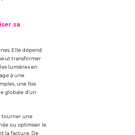
iser sa
rnes. Elle dépend
 peut transformer
les lumières en
ffage à une
mples, une fois
ue globale d’un
e tourner une
rnée ou optimiser le
t la facture. De