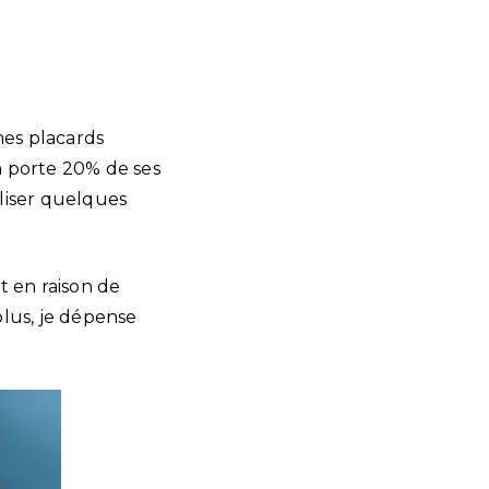
mes placards
on porte 20% de ses
liser quelques
t en raison de
plus, je dépense