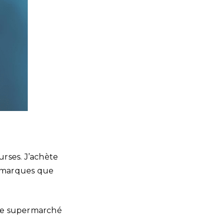
rses. J’achète
s marques que
s le supermarché