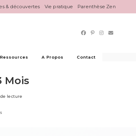
es & découvertes
Vie pratique
Parenthèse Zen
 Ressources
A Propos
Contact
 Mois
 de lecture
s