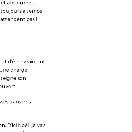
effet absolument
s toujours à temps
’attendent pas !
met d’être vraiment
t une charge
atteigne son
ouvert.
issés dans nos
 D’ici Noël, je vais