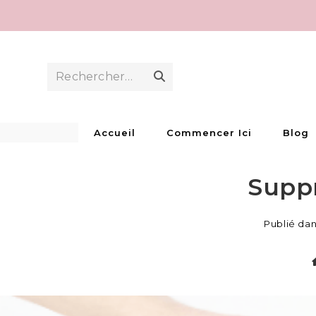
Skip
to
content
Rechercher…
Envoyer
la
recherche
Accueil
Commencer Ici
Blog
Supp
Publié da