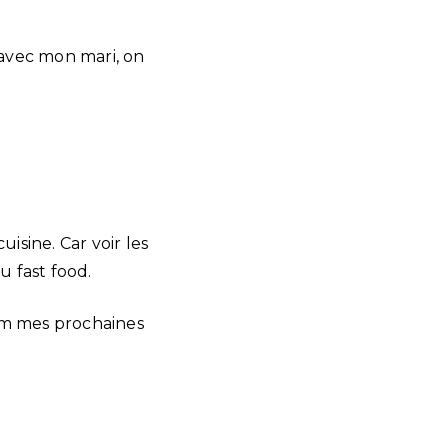
avec mon mari, on
isine. Car voir les
u fast food.
mum mes prochaines