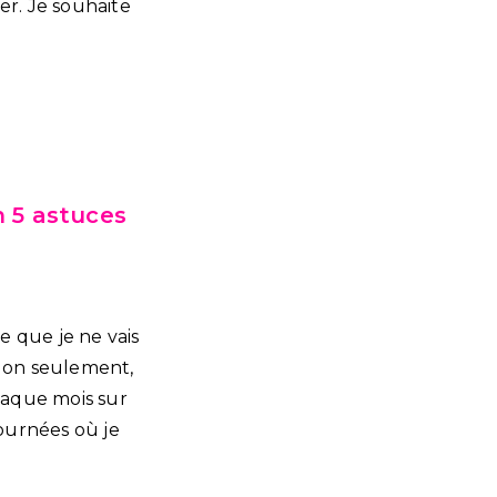
er. Je souhaite
 5 astuces
re que je ne vais
 Non seulement,
 chaque mois sur
ournées où je