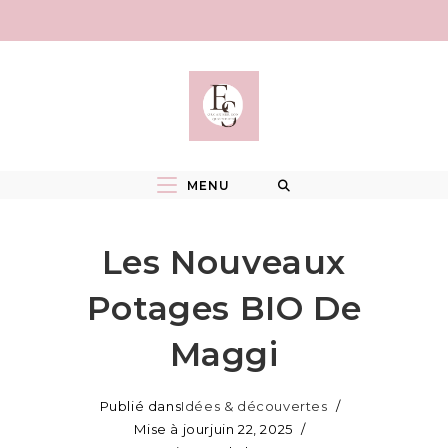
Skip
to
content
MENU
Les Nouveaux
Potages BIO De
Maggi
Publié dans
Idées & découvertes
Mise à jour
juin 22, 2025