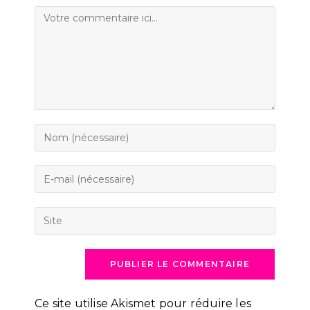
Comment
Enter
your
name
Enter
or
your
username
email
Saisir
to
address
l’URL
comment
to
de
comment
votre
site
(facultatif)
Ce site utilise Akismet pour réduire les