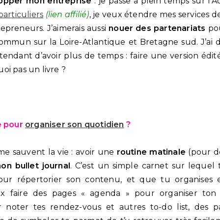
opper mon entreprise
: je passe à plein temps sur l
particuliers
(lien affilié)
, je veux étendre mes services de
epreneurs. J’aimerais aussi
nouer des partenariats
pou
ommun sur la Loire-Atlantique et Bretagne sud. J’ai 
endant d’avoir plus de temps : faire une version édit
oi pas un livre ?
e pour
organiser son quotidien
?
e sauvent la vie : avoir une
routine matinale
(pour d
on bullet journal
. C’est un simple carnet sur leque
our répertorier son contenu, et que tu organises
ux faire des pages « agenda » pour organiser ton
 noter tes rendez-vous et autres to-do list, des 