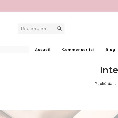
Skip
to
content
Rechercher…
Envoyer
la
recherche
Accueil
Commencer Ici
Blog
Int
Publié dans