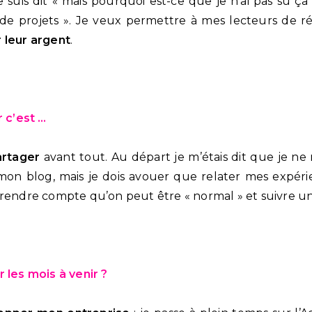
 suis dit « mais pourquoi est-ce que je n’ai pas su ça 
 de projets ». Je veux permettre à mes lecteurs de réa
 leur argent
.
r c’est …
artager
avant tout. Au départ je m’étais dit que je ne 
mon blog, mais je dois avouer que relater mes expéri
 rendre compte qu’on peut être « normal » et suivre 
 les mois à venir ?