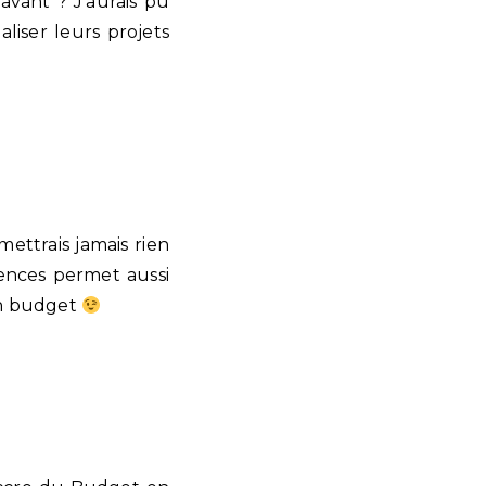
avant ? J’aurais pu
liser leurs projets
mettrais jamais rien
ences permet aussi
un budget