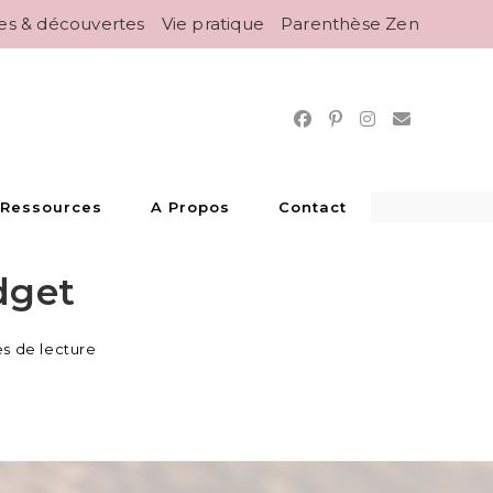
es & découvertes
Vie pratique
Parenthèse Zen
 Ressources
A Propos
Contact
dget
s de lecture