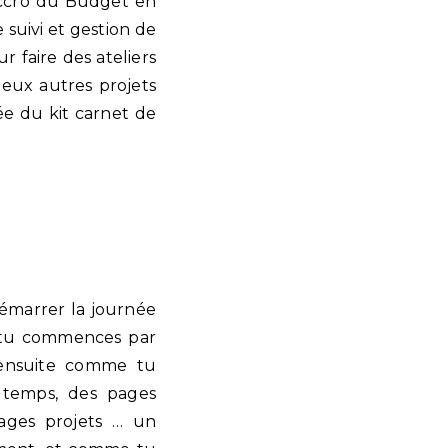
’Accro du Budget en
 suivi et gestion de
r faire des ateliers
deux autres projets
ée du kit carnet de
émarrer la journée
l tu commences par
 ensuite comme tu
 temps, des pages
pages projets … un