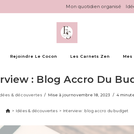
Mon quotidien organisé
Idé
Rejoindre Le Cocon
Les Carnets Zen
Mes
erview : Blog Accro Du Bu
Idées & découvertes
Mise à jour
novembre 18, 2023
4 minute
>
Idées & découvertes
>
Interview : blog accro du budget