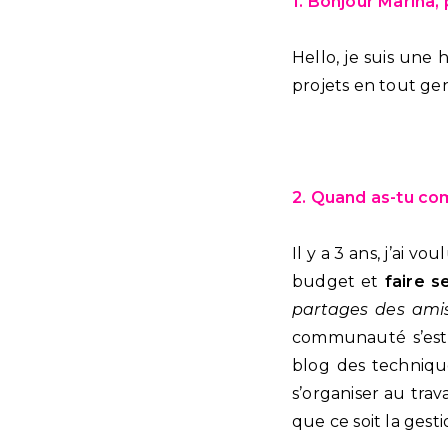
1. Bonjour Marina,
Hello, je suis une
projets en tout gen
2. Quand as-tu co
Il y a 3 ans, j’ai
budget et
faire s
partages des amis
communauté s’est 
blog des techniqu
s’organiser au trav
que ce soit la ges