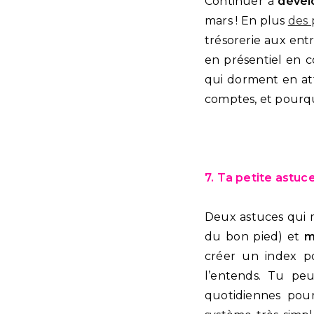
Continuer à
dével
mars ! En plus
des 
trésorerie aux entr
en présentiel en c
qui dorment en att
comptes, et pourqu
7. Ta petite astuc
Deux astuces qui m
du bon pied) et
m
créer un index p
l’entends. Tu pe
quotidiennes pour