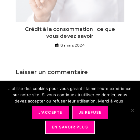
Crédit à la consommation : ce que
vous devez savoir
8 mars 2024
Laisser un commentaire
Comment
J'utilise des cookies pour vous garantir la meilleure expérience
sur notre site. Si vous continuez à utiliser ce dernier, vous
devez accepter ou refuser leur utilisation. Merci à vous !
J'ACCEPTE
JE REFUSE
EN SAVOIR PLUS
Enter