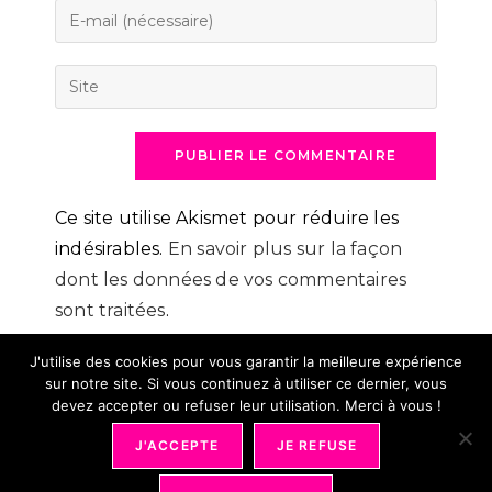
name
Enter
or
your
username
email
Saisir
to
address
l’URL
comment
to
de
comment
votre
site
(facultatif)
Ce site utilise Akismet pour réduire les
indésirables.
En savoir plus sur la façon
dont les données de vos commentaires
sont traitées
.
J'utilise des cookies pour vous garantir la meilleure expérience
sur notre site. Si vous continuez à utiliser ce dernier, vous
devez accepter ou refuser leur utilisation. Merci à vous !
J'ACCEPTE
JE REFUSE
Mentions Légales
Conditions Générales De Vente
Déontologie
Partenariat
Bons Plans
Plan Du Site
Revue De Presse
Ma Page Auteure