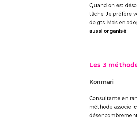
Quand on est désor
tâche. Je préfère v
doigts. Mais en ado
aussi organisé
.
Les 3 méthode
Konmari
Consultante en ra
méthode associe
l
désencombrement co