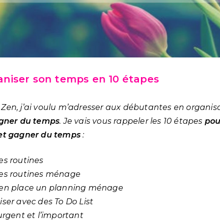
iser son temps en 10 étapes
Zen, j’ai voulu m’adresser aux débutantes en organis
gner du temps
. Je vais vous rappeler les 10 étapes
pou
 et gagner du temps
:
es routines
des routines ménage
 en place un planning ménage
iser avec des To Do List
’urgent et l’important