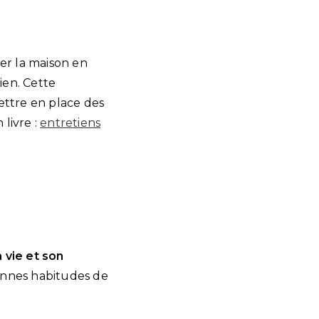
er la maison en
ien. Cette
ttre en place des
livre :
entretiens
a vie et son
bonnes habitudes de