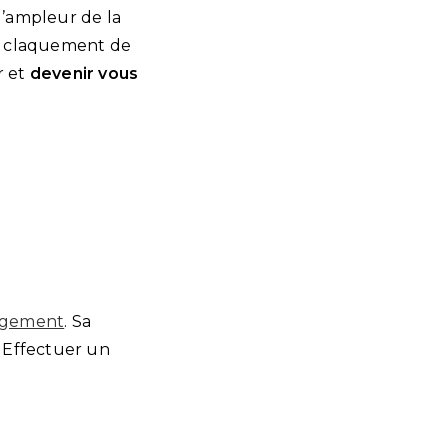
l’ampleur de la
 un claquement de
r et
devenir vous
ngement
. Sa
? Effectuer un