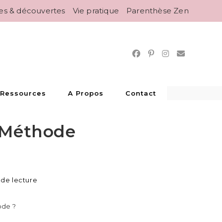
es & découvertes
Vie pratique
Parenthèse Zen
 Ressources
A Propos
Contact
e Méthode
 de lecture
ode ?