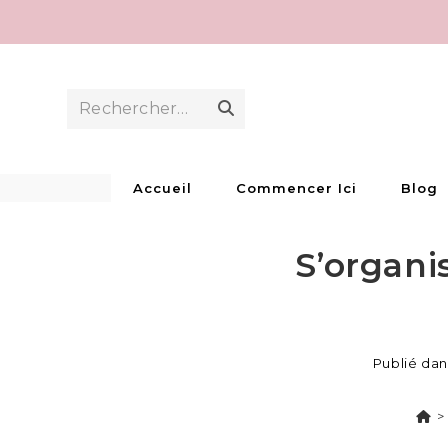
Skip
to
content
Rechercher…
Envoyer
la
recherche
Accueil
Commencer Ici
Blog
S’organi
Publié dan
>