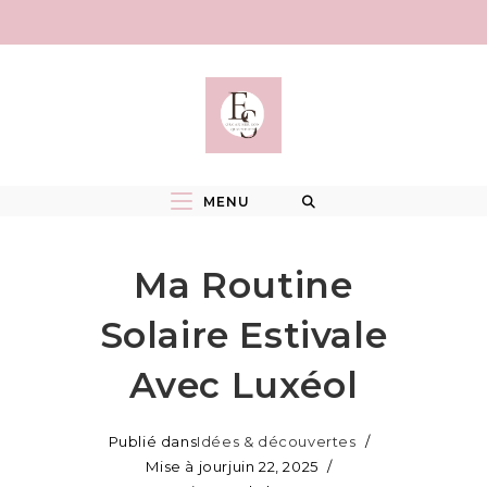
Skip
to
content
MENU
Ma Routine
Solaire Estivale
Avec Luxéol
Publié dans
Idées & découvertes
Mise à jour
juin 22, 2025