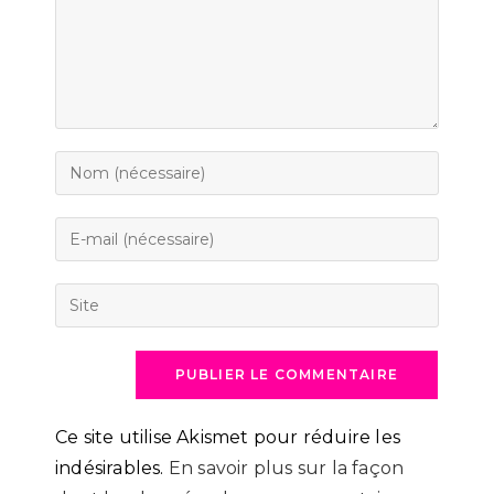
Enter
your
name
Enter
or
your
username
email
Saisir
to
address
l’URL
comment
to
de
comment
votre
site
(facultatif)
Ce site utilise Akismet pour réduire les
indésirables.
En savoir plus sur la façon