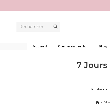
Skip
to
content
Rechercher…
Envoyer
la
recherche
Accueil
Commencer Ici
Blog
7 Jours
Publié dan
>
Mon