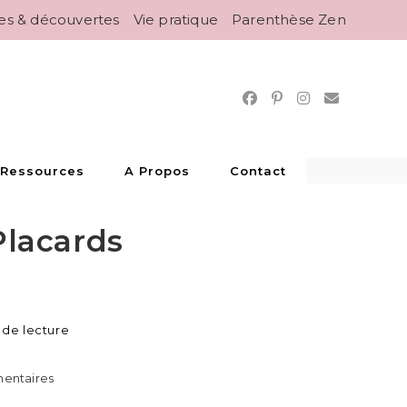
es & découvertes
Vie pratique
Parenthèse Zen
 Ressources
A Propos
Contact
Placards
 de lecture
mentaires