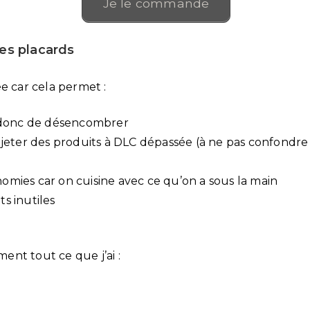
Je le commande
ses placards
ée car cela permet :
et donc de désencombrer
 à jeter des produits à DLC dépassée (à ne pas confondr
nomies car on cuisine avec ce qu’on a sous la main
ts inutiles
ent tout ce que j’ai :