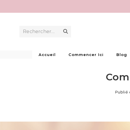
Skip
to
content
Rechercher…
Envoyer
la
recherche
Accueil
Commencer Ici
Blog
Comp
Publié