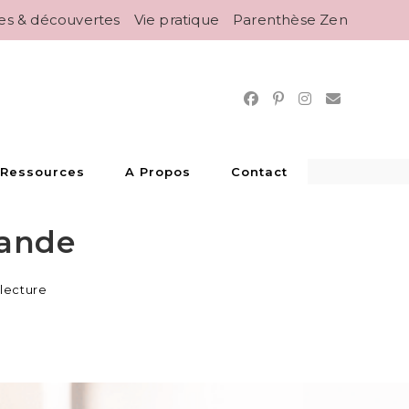
es & découvertes
Vie pratique
Parenthèse Zen
 Ressources
A Propos
Contact
lande
 lecture