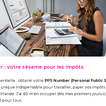
 : votre sésame pour les impôts
ntielle : obtenir votre
PPS Number (Personal Public 
unique indispensable pour travailler, payer vos impôts 
 Irlande. J’ai dû m’en occuper dès mes premiers jours ici
lé pour tout.