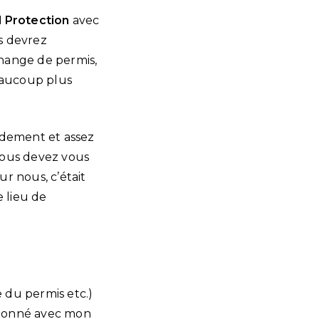
 Protection
avec
s devrez
change de permis,
beaucoup plus
apidement et assez
 vous devez vous
ur nous, c’était
e lieu de
du permis etc.)
ctionné avec mon