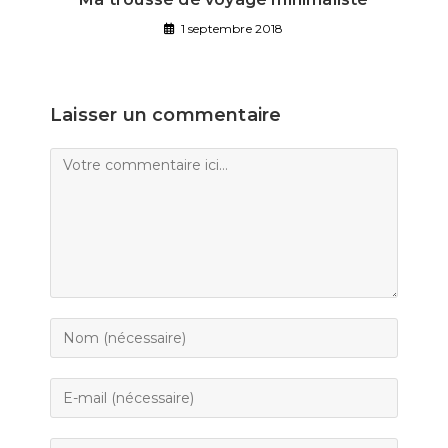
1 septembre 2018
Laisser un commentaire
Comment
Enter
your
name
Enter
or
your
username
email