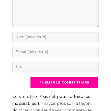
Enter
your
name
Enter
or
your
username
email
Saisir
to
address
l’URL
comment
to
de
comment
votre
site
(facultatif)
Ce site utilise Akismet pour réduire les
indésirables.
En savoir plus sur la façon
dont les données de vos commentaires