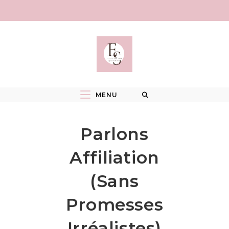
Skip
to
content
MENU
Parlons
Affiliation
(sans
Promesses
Irréalistes)