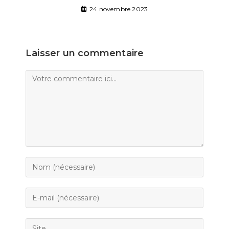
24 novembre 2023
Laisser un commentaire
Comment
Enter
your
name
Enter
or
your
username
email
Saisir
to