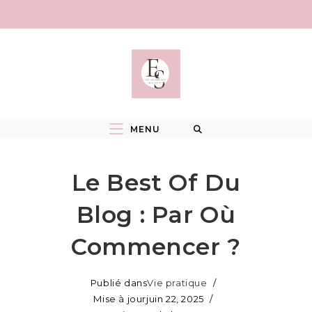
Skip
to
content
MENU
Le Best Of Du
Blog : Par Où
Commencer ?
Publié dans
Vie pratique
Mise à jour
juin 22, 2025