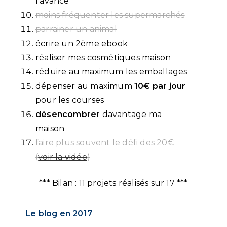
l’avance
moins fréquenter les supermarchés
parrainer un animal
écrire un 2ème ebook
réaliser mes cosmétiques maison
réduire au maximum les emballages
dépenser au maximum
10€ par jour
pour les courses
désencombrer
davantage ma
maison
faire plus souvent le défi des 20€
(
voir la vidéo
)
*** Bilan : 11 projets réalisés sur 17 ***
Le blog en 2017