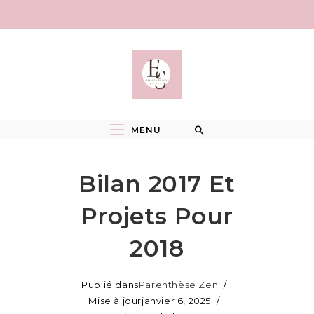
Skip
to
content
MENU
Bilan 2017 Et
Projets Pour
2018
Publié dans
Parenthèse Zen
Mise à jour
janvier 6, 2025