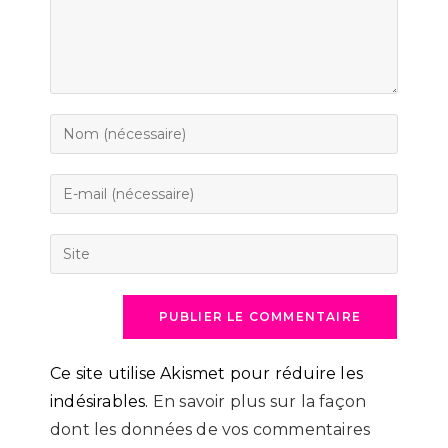
Enter
your
name
Enter
or
your
username
email
Saisir
to
address
l’URL
comment
to
de
comment
votre
site
(facultatif)
Ce site utilise Akismet pour réduire les
indésirables.
En savoir plus sur la façon
dont les données de vos commentaires