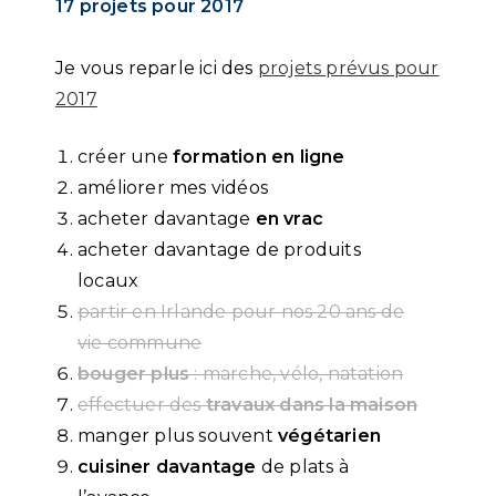
17 projets pour 2017
Je vous reparle ici des
projets prévus pour
2017
créer une
formation en ligne
améliorer mes vidéos
acheter davantage
en vrac
acheter davantage de produits
locaux
partir en Irlande pour nos 20 ans de
vie commune
bouger plus
: marche, vélo, natation
effectuer des
travaux dans la maison
manger plus souvent
végétarien
cuisiner davantage
de plats à