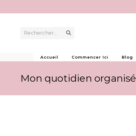
Skip
to
content
Rechercher…
Envoyer
la
recherche
Accueil
Commencer Ici
Blog
Mon quotidien organis