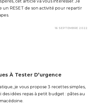
spérés, cet article va vous intéresser. Je
 un RESET de son activité pour repartir
apes.
16 SEPTEMBRE 2022
ues À Tester D’urgence
atique, je vous propose 3 recettes simples,
i des idées repas à petit budget : pâtes au
e macédoine.