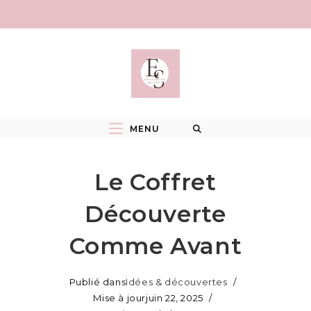
Skip
to
content
MENU
Le Coffret
Découverte
Comme Avant
Publié dans
Idées & découvertes
Mise à jour
juin 22, 2025