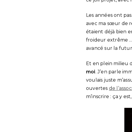
Les années ont pass
avec ma sœur de rej
étaient déjà bien e
froideur extrême … 
avancé sur la futur
Et en plein milieu d
moi
. J’en parle i
voulais juste m’ass
ouvertes
de l’assoc
m’inscrire : ça y es