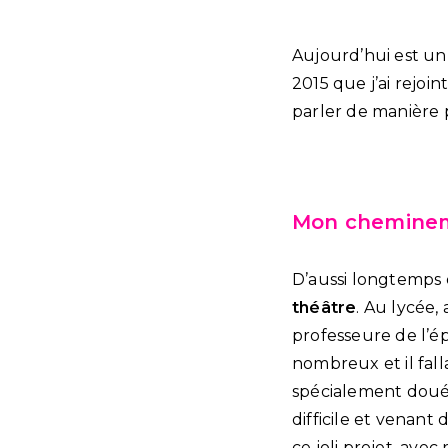
Aujourd’hui est un
2015 que j’ai rejoin
parler de manière 
Mon cheminem
D’aussi longtemps
théâtre
. Au lycée, 
professeure de l’ép
nombreux et il falla
spécialement douée 
difficile et venant 
ce joli projet, avec 