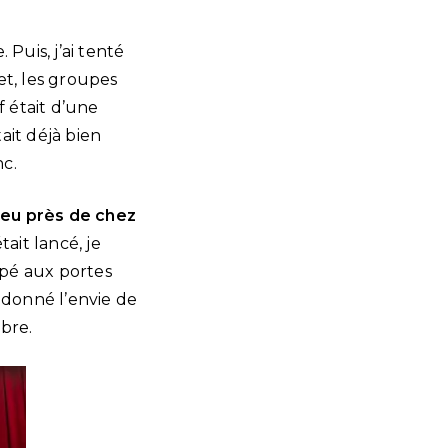
Puis, j’ai tenté
et, les groupes
f était d’une
ait déjà bien
nc.
ieu près de chez
ait lancé, je
ipé aux portes
 donné l’envie de
mbre.