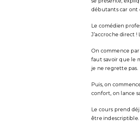
se présente, expli
débutants car ont 
Le comédien professe
J’accroche direct !
On commence par des
faut savoir que le m
je ne regrette pas.
Puis, on commence 
confort, on lance s
Le cours prend déjà
être indescriptible.