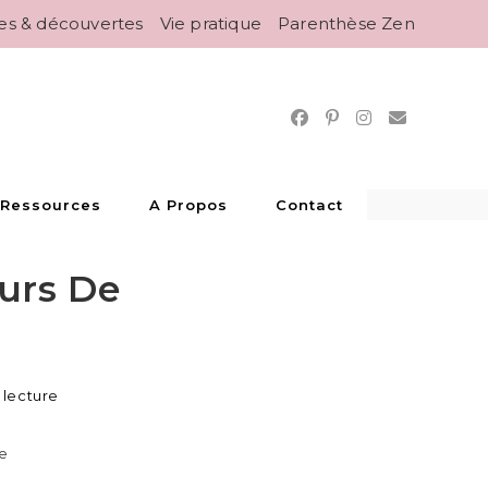
es & découvertes
Vie pratique
Parenthèse Zen
 Ressources
A Propos
Contact
ours De
 lecture
re