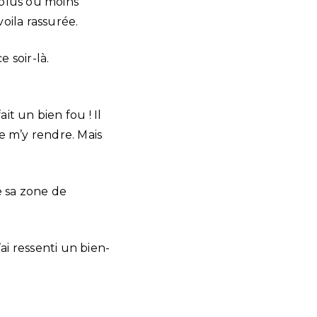
 plus ou moins
oila rassurée.
 soir-là.
t un bien fou ! Il
ne m’y rendre. Mais
e sa zone de
ai ressenti un bien-