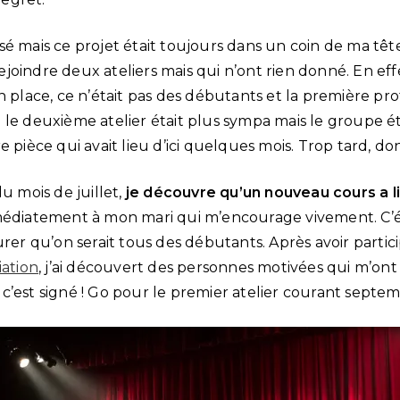
é mais ce projet était toujours dans un coin de ma tête. 
oindre deux ateliers mais qui n’ont rien donné. En eff
n place, ce n’était pas des débutants et la première pro
le deuxième atelier était plus sympa mais le groupe ét
e pièce qui avait lieu d’ici quelques mois. Trop tard, do
u mois de juillet,
je découvre qu’un nouveau cours a l
mmédiatement à mon mari qui m’encourage vivement. C’ét
urer qu’on serait tous des débutants. Après avoir partic
iation
, j’ai découvert des personnes motivées qui m’ont
t, c’est signé ! Go pour le premier atelier courant septe