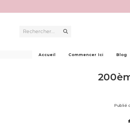
Skip
to
content
Rechercher…
Envoyer
la
recherche
Accueil
Commencer Ici
Blog
200ème
Publié 