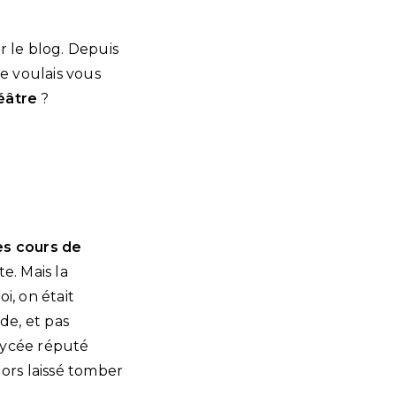
r le blog. Depuis
Je voulais vous
éâtre
?
es cours de
te. Mais la
i, on était
ide, et pas
 lycée réputé
lors laissé tomber