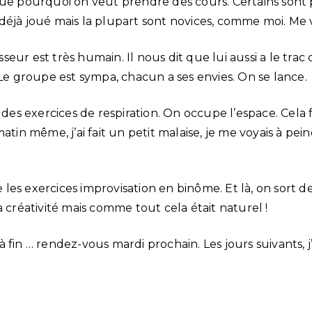
que pourquoi on veut prendre des cours. Certains sont
déjà joué mais la plupart sont novices, comme moi. Me v
ur est très humain. Il nous dit que lui aussi a le trac ce
 Le groupe est sympa, chacun a ses envies. On se lance.
 exercices de respiration. On occupe l’espace. Cela fai
atin même, j’ai fait un petit malaise, je me voyais à pei
les exercices improvisation en binôme. Et là, on sort d
a créativité mais comme tout cela était naturel !
 fin … rendez-vous mardi prochain. Les jours suivants, j’