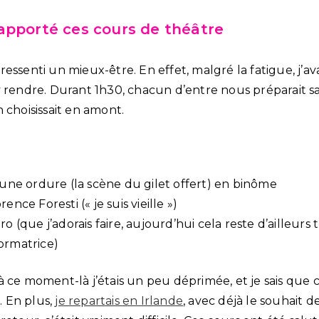
apporté ces cours de théâtre
ai ressenti un mieux-être. En effet, malgré la fatigue, j’av
y rendre. Durant 1h30, chacun d’entre nous préparait sa
 choisissait en amont.
 une ordure (la scène du gilet offert) en binôme
nce Foresti (« je suis vieille »)
o (que j’adorais faire, aujourd’hui cela reste d’ailleurs 
ormatrice)
à ce moment-là j’étais un peu déprimée, et je sais que 
 En plus,
je repartais en Irlande
, avec déjà le souhait de