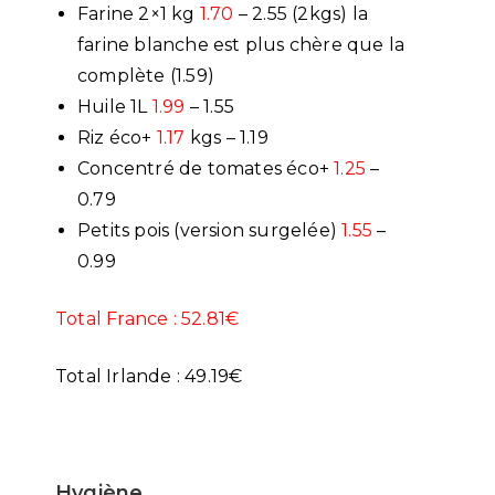
Farine 2×1 kg
1.70
– 2.55 (2kgs) la
farine blanche est plus chère que la
complète (1.59)
Huile 1L
1.99
– 1.55
Riz éco+
1.17
kgs – 1.19
Concentré de tomates éco+
1.25
–
0.79
Petits pois (version surgelée)
1.55
–
0.99
Total France : 52.81€
Total Irlande : 49.19€
Hygiène