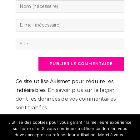
Enter
your
name
Enter
or
your
username
email
Saisir
to
address
l’URL
comment
to
de
comment
votre
site
(facultatif)
Ce site utilise Akismet pour réduire les
indésirables.
En savoir plus sur la façon
dont les données de vos commentaires
sont traitées
.
J'utilise des cookies pour vous garantir la meilleure expérience
sur notre site. Si vous continuez à utiliser ce dernier, vous
devez accepter ou refuser leur utilisation. Merci à vous !