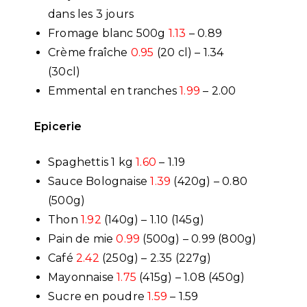
dans les 3 jours
Fromage blanc 500g
1.13
– 0.89
Crème fraîche
0.95
(20 cl) – 1.34
(30cl)
Emmental en tranches
1.99
– 2.00
Epicerie
Spaghettis 1 kg
1.60
– 1.19
Sauce Bolognaise
1.39
(420g) – 0.80
(500g)
Thon
1.92
(140g) – 1.10 (145g)
Pain de mie
0.99
(500g) – 0.99 (800g)
Café
2.42
(250g) – 2.35 (227g)
Mayonnaise
1.75
(415g) – 1.08 (450g)
Sucre en poudre
1.59
– 1.59