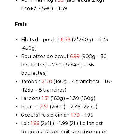
Pommes 1 kg
1.30
(sachet de 2 kgs
Eco+ à 2.59€) – 1.59
Frais
Filets de poulet
6.58
(2*240g) – 4.25
(450g)
Boulettes de bœuf
6.99
(900g – 30
boulettes) – 7.50 (3x349g – 36
boulettes)
Jambon
2.20
(140g – 4 tranches) – 1.65
(125g – 8 tranches)
Lardons
1.51
(160g) – 1.39 (180g)
Beurre
2.51
(250g) – 2.49 (227g)
6 œufs frais plein air
1.79
– 1.95
Lait
1.66
(2x1L) – 1.99 (2L) Le lait est
toujours frais et doit se consommer