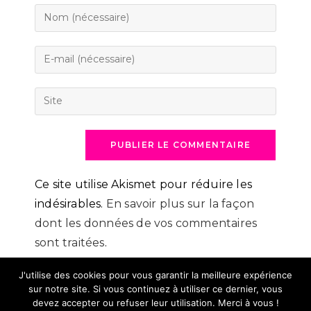
Enter
your
name
Enter
or
your
username
email
Saisir
to
address
l’URL
comment
to
de
comment
votre
site
(facultatif)
Ce site utilise Akismet pour réduire les
indésirables.
En savoir plus sur la façon
dont les données de vos commentaires
sont traitées
.
J'utilise des cookies pour vous garantir la meilleure expérience
sur notre site. Si vous continuez à utiliser ce dernier, vous
devez accepter ou refuser leur utilisation. Merci à vous !