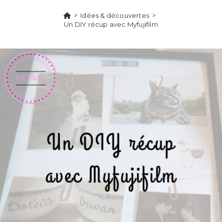
>
Idées & découvertes
>
Un DIY récup avec Myfujifilm