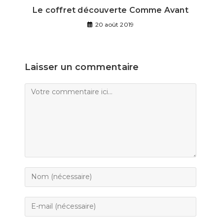
Le coffret découverte Comme Avant
20 août 2019
Laisser un commentaire
Comment
Enter
your
name
Enter
or
your