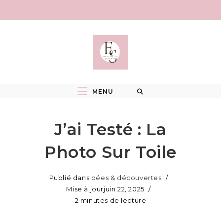
Skip
to
content
MENU
J’ai Testé : La
Photo Sur Toile
Publié dans
Idées & découvertes
Mise à jour
juin 22, 2025
2 minutes de lecture