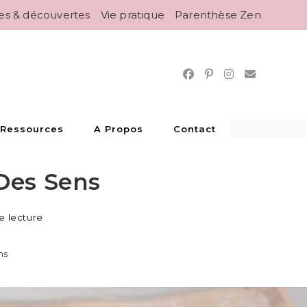
es & découvertes
Vie pratique
Parenthèse Zen
 Ressources
A Propos
Contact
 Des Sens
e lecture
ns