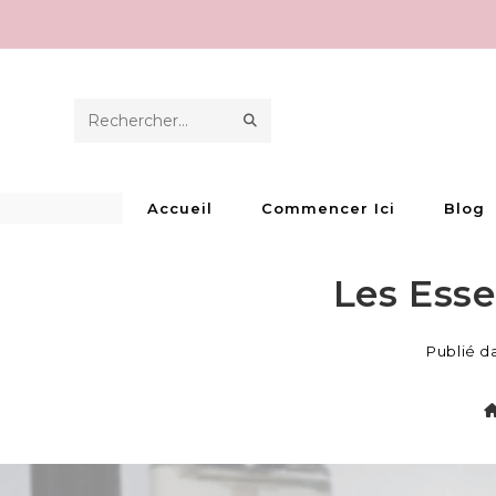
Skip
to
content
ENVOYER
Rechercher
LA
sur
RECHERCHE
ce
Accueil
Commencer Ici
Blog
site
Les Esse
Publié d