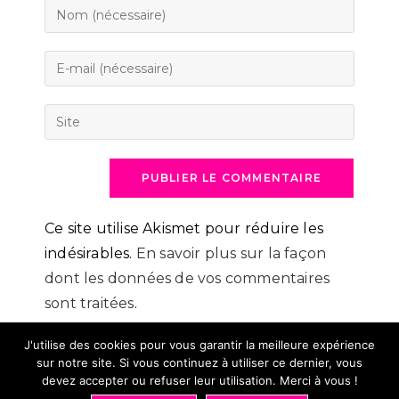
Enter
your
name
Enter
or
your
username
email
Saisir
to
address
l’URL
comment
to
de
comment
votre
site
(facultatif)
Ce site utilise Akismet pour réduire les
indésirables.
En savoir plus sur la façon
dont les données de vos commentaires
sont traitées
.
J'utilise des cookies pour vous garantir la meilleure expérience
sur notre site. Si vous continuez à utiliser ce dernier, vous
devez accepter ou refuser leur utilisation. Merci à vous !