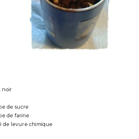
 noir
upe de sucre
pe de farine
afé de levure chimique