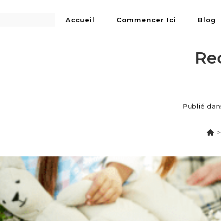
LA
sur
RECHERCHE
ce
Accueil
Commencer Ici
Blog
site
Re
Publié dan
>