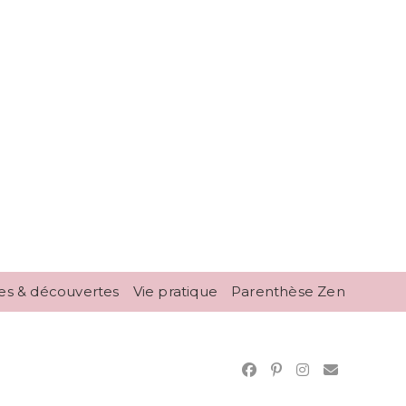
es & découvertes
Vie pratique
Parenthèse Zen