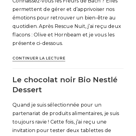
Connaissez-vous les Fleurs de Bach ? Elles
permettent de gérer et d’apprivoiser nos
émotions pour retrouver un bien-être au
quotidien. Après Rescue Nuit, j’ai reçu deux
flacons : Olive et Hornbeam et je vous les
présente ci-dessous.
Les
CONTINUER LA LECTURE
Fleurs
de
Le chocolat noir Bio Nestlé
Bach
pour
Dessert
gérer
nos
Quand je suis sélectionnée pour un
émotions
partenariat de produits alimentaires, je suis
toujours ravie ! Cette fois, j’ai reçu une
invitation pour tester deux tablettes de