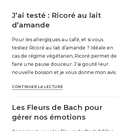
J’ai testé : Ricoré au lait
d’amande
Pour les allergiques au café, et si vous
testiez Ricoré au lait d’amande ? Idéale en
cas de régime végétarien, Ricoré permet de
faire une pause douceur. J’ai gouté leur
nouvelle boisson et je vous donne mon avis.
J’ai
CONTINUER LA LECTURE
testé
:
Les Fleurs de Bach pour
Ricoré
au
gérer nos émotions
lait
d’amande