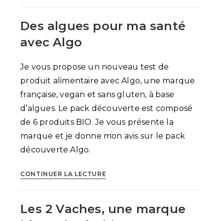
bouillon
liquide
Des algues pour ma santé
Maggi
+
avec Algo
recette
Je vous propose un nouveau test de
produit alimentaire avec Algo, une marque
française, vegan et sans gluten, à base
d’algues. Le pack découverte est composé
de 6 produits BIO. Je vous présente la
marque et je donne mon avis sur le pack
découverte Algo.
Des
CONTINUER LA LECTURE
algues
pour
Les 2 Vaches, une marque
ma