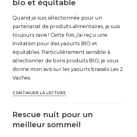
santé
bio et équitable
avec
Algo
Quand je suis sélectionnée pour un
partenariat de produits alimentaires, je suis
toujours ravie ! Cette fois, j’ai reçu une
invitation pour des yaourts BIO et
équitables. Particulièrement sensible à
sélectionner de bons produits BIO, je vous
donne mon avis sur les yaourts brassés Les 2
Vaches.
Les
CONTINUER LA LECTURE
2
Vaches,
Rescue nuit pour un
une
marque
meilleur sommeil
bio