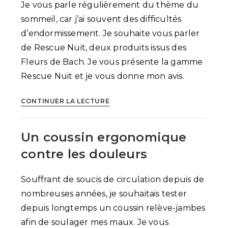
et
Je vous parle régulièrement du thème du
équitable
sommeil, car j’ai souvent des difficultés
d’endormissement. Je souhaite vous parler
de Rescue Nuit, deux produits issus des
Fleurs de Bach. Je vous présente la gamme
Rescue Nuit et je vous donne mon avis.
Rescue
CONTINUER LA LECTURE
nuit
pour
Un coussin ergonomique
un
meilleur
contre les douleurs
sommeil
Souffrant de soucis de circulation depuis de
nombreuses années, je souhaitais tester
depuis longtemps un coussin relève-jambes
afin de soulager mes maux. Je vous