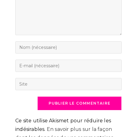
Enter
your
name
Enter
or
your
username
email
Saisir
to
address
l’URL
comment
to
de
comment
votre
site
(facultatif)
Ce site utilise Akismet pour réduire les
indésirables.
En savoir plus sur la façon