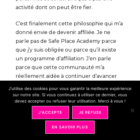
activité dont on peut être fier.
C’est finalement cette philosophie qui m’a
donné envie de devenir affiliée. Je ne
parle pas de Safe Place Academy parce
que j’y suis obligée ou parce qu’il existe
un programme d’affiliation. J’en parle
parce que cette communauté m’a
réellement aidée à continuer d’avancer
dans mon activité, et que je pense qu’elle
J'utilise des cookies pour vous garantir la meilleure expérience
peut apporter la même chose à d’autres
sur notre site. Si vous continuez à utiliser ce dernier, vous
devez accepter ou refuser leur utilisation. Merci à vous !
entrepreneurs qui se reconnaîtront dans
mon parcours.
J'ACCEPTE
JE REFUSE
EN SAVOIR PLUS