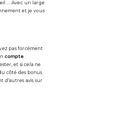
œil … Avec un large
onnement et je vous
vez pas forcément
en
compte
ter, et si cela ne
r du côté des bonus
 d’autres avis sur