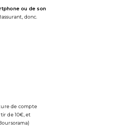
artphone ou de son
Rassurant, donc.
rture de compte
tir de 10€, et
 Boursorama)