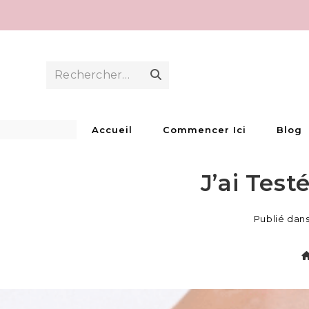
Skip
to
content
Rechercher…
Envoyer
la
recherche
Accueil
Commencer Ici
Blog
J’ai Tes
Publié dan