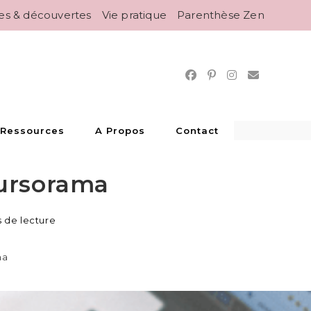
es & découvertes
Vie pratique
Parenthèse Zen
 Ressources
A Propos
Contact
oursorama
s de lecture
ma