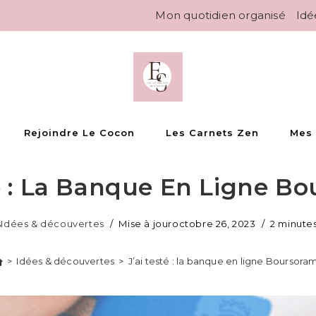
Mon quotidien organisé
Idé
Rejoindre Le Cocon
Les Carnets Zen
Mes
té : La Banque En Ligne B
s
Idées & découvertes
Mise à jour
octobre 26, 2023
2 minute
>
Idées & découvertes
>
J’ai testé : la banque en ligne Boursora