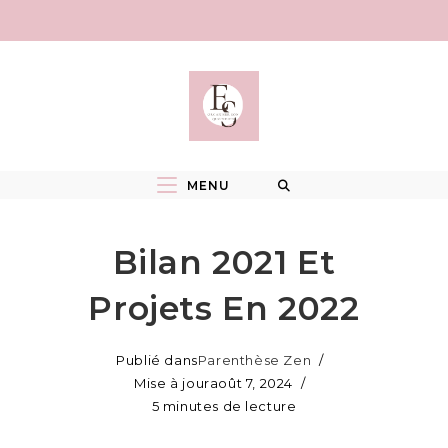
Skip
to
content
MENU
Bilan 2021 Et
Projets En 2022
Publié dans
Parenthèse Zen
Mise à jour
août 7, 2024
5 minutes de lecture