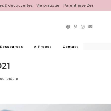
es & découvertes
Vie pratique
Parenthèse Zen
 Ressources
A Propos
Contact
021
 de lecture