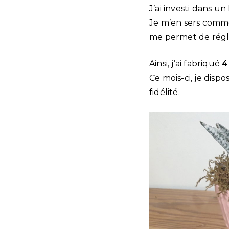
J’ai investi dans un
Je m’en sers comme
me permet de régl
Ainsi, j’ai fabriqué
4
Ce mois-ci, je disp
fidélité.