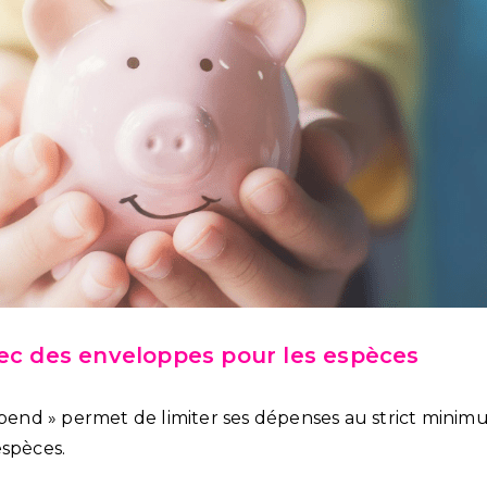
vec des enveloppes pour les espèces
 spend » permet de limiter ses dépenses au strict minim
espèces.