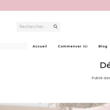
Skip
to
content
Rechercher…
Envoyer
la
recherche
Accueil
Commencer Ici
Blog
Dé
Publié da