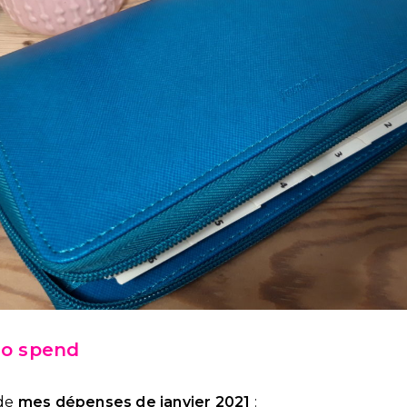
no spend
 de
mes dépenses de janvier 2021
: