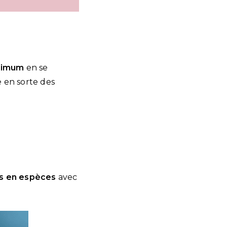
aximum
en se
 en sorte des
s en espèces
avec