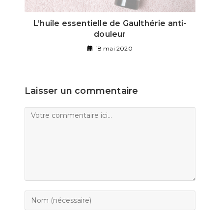
L’huile essentielle de Gaulthérie anti-
douleur
18 mai 2020
Laisser un commentaire
Comment
Enter
your