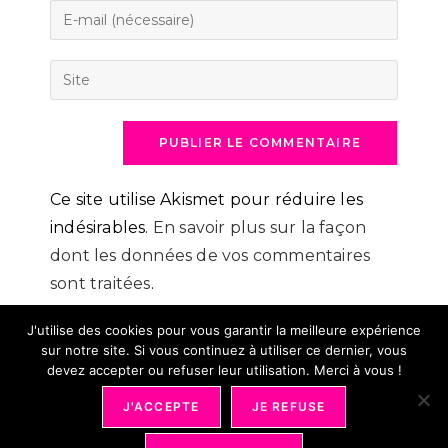
name
Enter
or
your
username
email
Saisir
to
address
l’URL
comment
to
de
comment
votre
site
(facultatif)
Ce site utilise Akismet pour réduire les
indésirables.
En savoir plus sur la façon
dont les données de vos commentaires
sont traitées
.
J'utilise des cookies pour vous garantir la meilleure expérience
sur notre site. Si vous continuez à utiliser ce dernier, vous
devez accepter ou refuser leur utilisation. Merci à vous !
J'ACCEPTE
JE REFUSE
Mentions Légales
Conditions Générales De Vente
Déontologie
Partenariat
Bons Plans
Plan Du Site
Revue De Presse
Ma Page Auteure