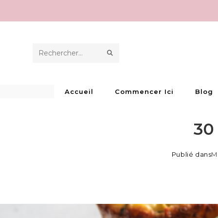
Skip
to
content
ENVOYER
Rechercher
LA
sur
RECHERCHE
ce
Accueil
Commencer Ici
Blog
site
30
Publié dans
M