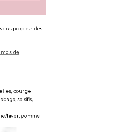
 vous propose des
 mois de
xelles, courge
baga, salsifis,
mne/hiver, pomme