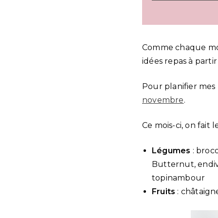
Comme chaque mois
idées repas à parti
Pour planifier mes
novembre
.
Ce mois-ci, on fait l
Légumes
: broco
Butternut, endive
topinambour
Fruits
: châtaign