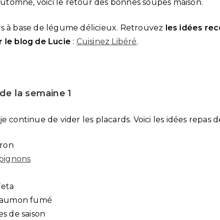
’automne, voici le retour des bonnes soupes maison.
s à base de légume délicieux. Retrouvez
les idées re
r le blog de Lucie
:
Cuisinez Libéré
.
de la semaine 1
e continue de vider les placards. Voici les idées repas d
rron
pignons
feta
saumon fumé
s de saison