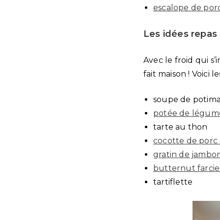
escalope de por
Les idées repas
Avec le froid qui s’
fait maison ! Voici 
soupe de potim
potée de légume
tarte au thon
cocotte de porc
gratin de jambo
butternut farci
tartiflette