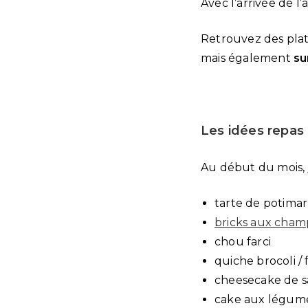
Avec l’arrivée de l
Retrouvez des plat
mais également
su
Les idées repas 
Au début du mois, j
tarte de potima
bricks aux cham
chou farci
quiche brocoli / 
cheesecake de 
cake aux légume