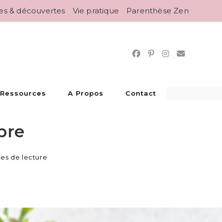
es & découvertes
Vie pratique
Parenthèse Zen
 Ressources
A Propos
Contact
bre
tes de lecture