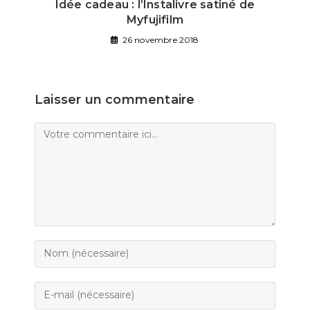
Idée cadeau : l’Instalivre satiné de
Myfujifilm
26 novembre 2018
Laisser un commentaire
Comment
Enter
your
name
Enter
or
your