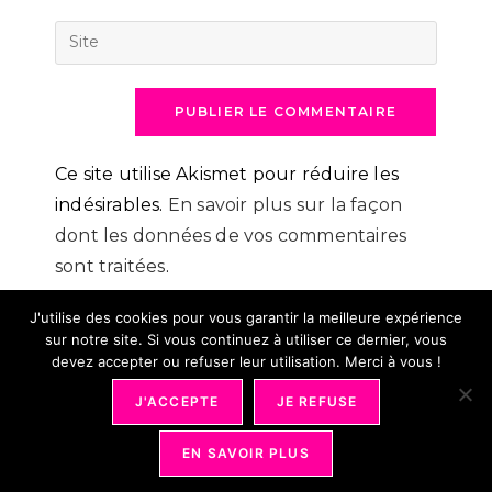
username
email
Saisir
to
address
l’URL
comment
to
de
comment
votre
site
(facultatif)
Ce site utilise Akismet pour réduire les
indésirables.
En savoir plus sur la façon
dont les données de vos commentaires
sont traitées
.
J'utilise des cookies pour vous garantir la meilleure expérience
sur notre site. Si vous continuez à utiliser ce dernier, vous
devez accepter ou refuser leur utilisation. Merci à vous !
J'ACCEPTE
JE REFUSE
Mentions Légales
Conditions Générales De Vente
Déontologie
Partenariat
Bons Plans
Plan Du Site
Revue De Presse
Ma Page Auteure
EN SAVOIR PLUS
Organiser Son Quotidien 2026 - Tous Droits Réservés