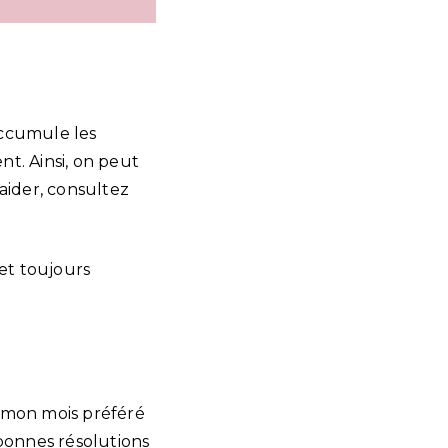
accumule les
t. Ainsi, on peut
aider, consultez
 et toujours
t mon mois préféré
s bonnes résolutions