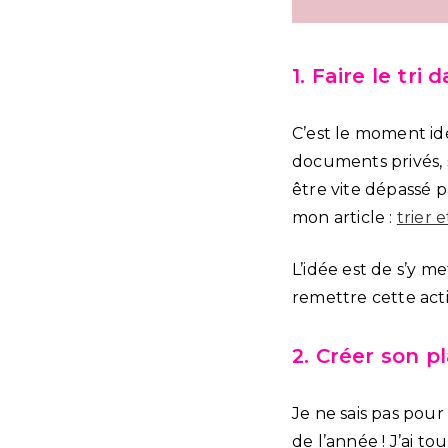
1. Faire le tri
C’est le moment i
documents privés, 
être vite dépassé p
mon article :
trier 
L’idée est de s’y m
remettre cette actio
2. Créer son p
Je ne sais pas pou
de l’année ! J’ai to