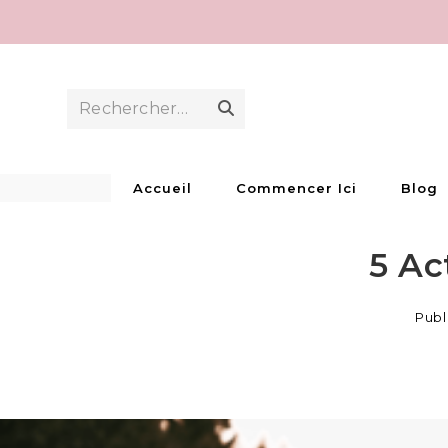
Skip
to
content
Rechercher…
Envoyer
la
recherche
Accueil
Commencer Ici
Blog
5 Ac
Publ